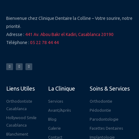
Bienvenue chez Clinique Dentaire la Colline – Votre sourire, notre
priorité.
Adresse :
441 Av. Abou Bakr el Kadiri, Casablanca 20190
Téléphone :
05 22 78 44 44
F
Y
I
a
o
n
c
u
s
e
t
t
b
u
a
o
b
g
o
e
r
k
a
-
m
f
Liens Utiles
La Clinique
Soins & Services
Orthodontiste
Services
Orthodontie
Casablanca
Avant/Après
Pédodontie
Hollywood Smile
Blog
Parodontologie
Casablanca
Galerie
Facettes Dentaires
Blanchiment
Contact
Implantologie