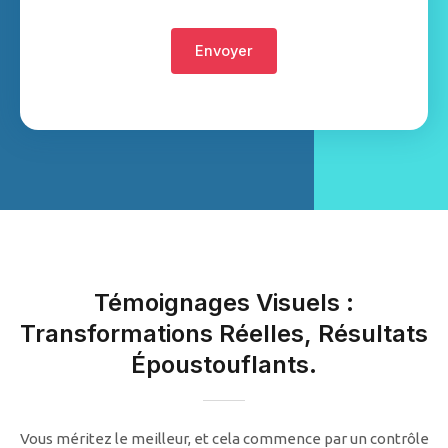
u
*
r
Envoyer
P
h
o
n
e
N
u
m
b
Témoignages Visuels :
e
Transformations Réelles, Résultats
r
*
Époustouflants.
Vous méritez le meilleur, et cela commence par un contrôle