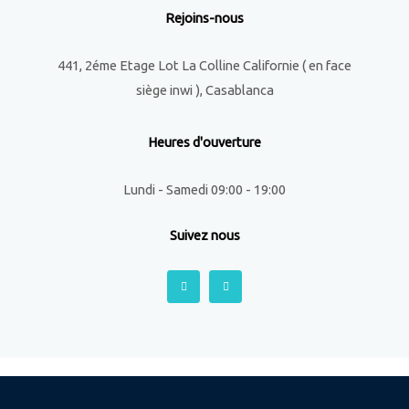
Rejoins-nous
441, 2éme Etage Lot La Colline Californie ( en face
siège inwi ), Casablanca
Heures d'ouverture
Lundi - Samedi 09:00 - 19:00
Suivez nous
F
I
a
n
c
s
e
t
b
a
o
g
o
r
k
a
-
m
f