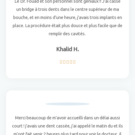
Le Dr. Fouad et son personnel sont géniaux !! J’ai cassé
un bridge à trois dents dans le centre supérieur de ma
bouche, et en moins d’une heure, j’avais trois implants en
place. La procédure était plus douce et plus facile que de
remplir des cavités.
Khalid H.
5





/
5
Merci beaucoup de m’avoir accueilli dans un délai aussi
court ! j’avais une dent cassée, j’ai appelé le matin du et ils
m’ont fait venir 2 heures plus tard pour voir le docteur.. il