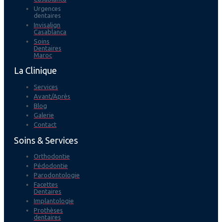
Urgences
dentaires
Invisalign
Casablanca
Soins
Dentaires
Maroc
La Clinique
Services
Avant/Après
Blog
Galerie
Contact
Soins & Services
Orthodontie
Pédodontie
Parodontologie
Facettes
Dentaires
Implantologie
Prothèses
dentaires