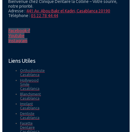
Bienvenue chez Clinique Dentaire la Colline – Votre sourire,
notre priorité.
Adresse :
441 Av. Abou Bakr el Kadiri, Casablanca 20190
Téléphone :
05 22 78 44 44
Facebook-f
Youtube
Instagram
Liens Utiles
Orthodontiste
Casablanca
Hollywood
Smile
Casablanca
Blanchiment
Casablanca
Implant
Casablanca
Dentiste
Casablanca
Facette
Dentaire
Casablanca