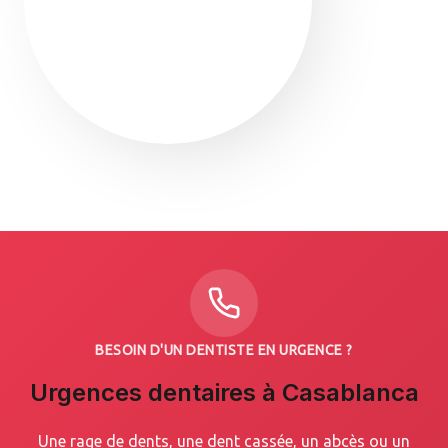
BESOIN D'UN DENTISTE EN URGENCE ?
Urgences dentaires à Casablanca
Une rage de dents, une dent cassée, un abcès ou un