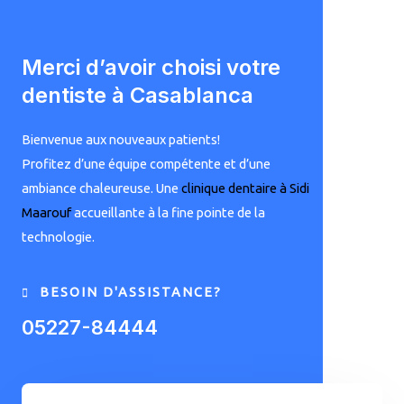
Merci d’avoir choisi votre
dentiste à Casablanca
Bienvenue aux nouveaux patients!
Profitez d’une équipe compétente et d’une
ambiance chaleureuse. Une
clinique dentaire à Sidi
Maarouf
accueillante à la fine pointe de la
technologie.
BESOIN D'ASSISTANCE?
05227-84444