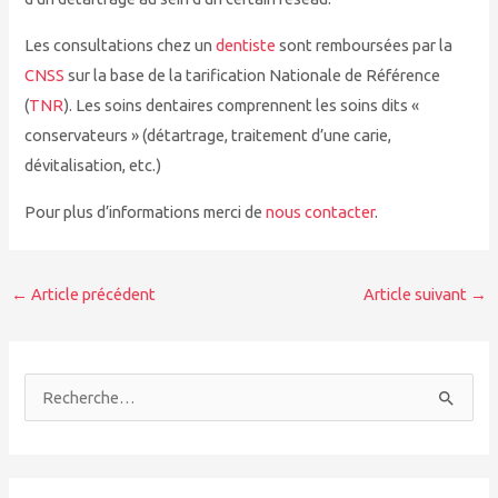
Les consultations chez un
dentiste
sont remboursées par la
CNSS
sur la base de la tarification Nationale de Référence
(
TNR
). Les soins dentaires comprennent les soins dits «
conservateurs » (détartrage, traitement d’une carie,
dévitalisation, etc.)
Pour plus d’informations merci de
nous contacter
.
←
Article précédent
Article suivant
→
R
e
c