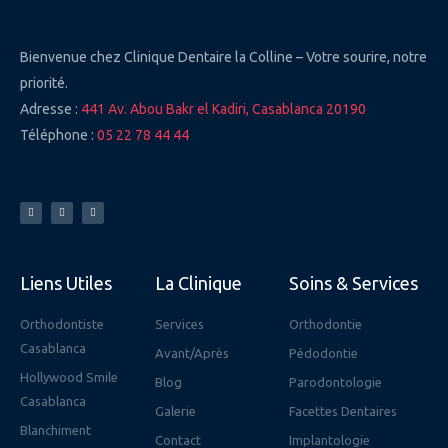
Bienvenue chez Clinique Dentaire la Colline – Votre sourire, notre
priorité.
Adresse :
441 Av. Abou Bakr el Kadiri, Casablanca 20190
Téléphone :
05 22 78 44 44
F
Y
I
a
o
n
c
u
s
e
t
t
b
u
a
o
b
g
o
e
r
k
a
-
m
f
Liens Utiles
La Clinique
Soins & Services
Orthodontiste
Services
Orthodontie
Casablanca
Avant/Après
Pédodontie
Hollywood Smile
Blog
Parodontologie
Casablanca
Galerie
Facettes Dentaires
Blanchiment
Contact
Implantologie