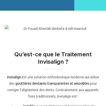
e
N
u
m
b
e
r
*
Qu’est-ce que le Traitement
Invisalign ?
Invisalign
est une solution orthodontique moderne qui utilise
des
gouttières dentaires transparentes et amovibles
pour
corriger l’alignement des dents. Contrairement aux appareils
fixes traditionnels, Invisalign est :