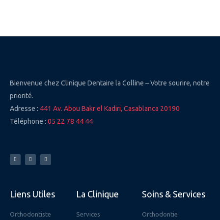
prothèse dentaire - implant dentaire prix - prix bridge
dentaire - dentiste implantologue prix implant dentaire
maroc bridge dentaire prix - implant dentaire prix maroc
Bienvenue chez Clinique Dentaire la Colline – Votre sourire, notre
priorité.
Adresse :
441 Av. Abou Bakr el Kadiri, Casablanca 20190
Téléphone :
05 22 78 44 44
F
Y
I
a
o
n
c
u
s
e
t
t
b
u
a
o
b
g
o
e
r
k
a
-
m
f
Liens Utiles
La Clinique
Soins & Services
Orthodontiste
Services
Orthodontie