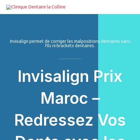
Aller
au
contenu
Invisalign permet de corriger les malpositions dentaires sans
fils ni brackets dentaires.
Invisalign Prix
Maroc –
Redressez Vos