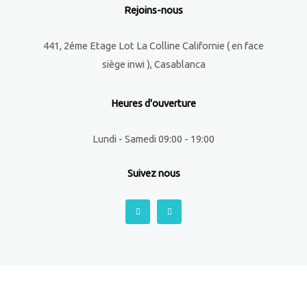
Rejoins-nous
441, 2éme Etage Lot La Colline Californie ( en face
siège inwi ), Casablanca
Heures d'ouverture
Lundi - Samedi 09:00 - 19:00
Suivez nous
F
I
a
n
c
s
e
t
b
a
o
g
o
r
k
a
-
m
f
implant dentaire casablanca - bridge dentaire - prothese
dentaire - implant dentaire prix - bridge dentaire -