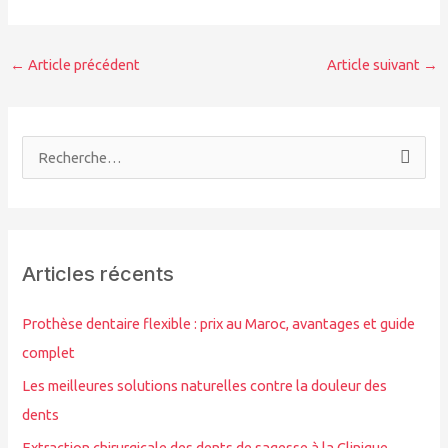
←
Article précédent
Article suivant
→
R
e
c
h
Articles récents
e
r
Prothèse dentaire flexible : prix au Maroc, avantages et guide
c
complet
h
Les meilleures solutions naturelles contre la douleur des
e
dents
r
Extraction chirurgicale des dents de sagesse à la Clinique