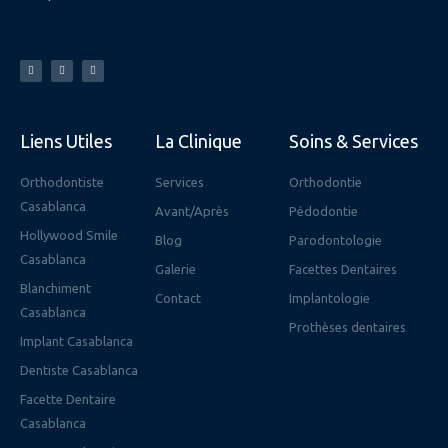
F
Y
I
a
o
n
c
u
s
e
t
t
b
u
a
o
b
g
o
e
r
k
a
-
m
f
Liens Utiles
La Clinique
Soins & Services
Orthodontiste
Services
Orthodontie
Casablanca
Avant/Après
Pédodontie
Hollywood Smile
Blog
Parodontologie
Casablanca
Galerie
Facettes Dentaires
Blanchiment
Contact
Implantologie
Casablanca
Prothèses dentaires
Implant Casablanca
Dentiste Casablanca
Facette Dentaire
Casablanca